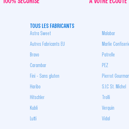
100% SÉCURISÉ
À VOTRE ÉCOUTE
TOUS LES FABRICANTS
Astra Sweet
Malabar
Autres Fabricants EU
Marlie Confiseri
Bravo
Patrelle
Carambar
PEZ
Fini - Sans gluten
Pierrot Gourma
Haribo
S.I.C St. Michel
Hitschler
Trolli
Kubli
Verquin
Lutti
Vidal