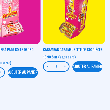
E À PAPA BOITE DE 180
CARAMBAR CARAMEL BOITE DE 180 PIÈCES
18,90
€
(
)
HT
22,68
€
TTC
)
88
€
TTC
AJOUTER AU PANIER
-
+
AJOUTER AU PANIER
+