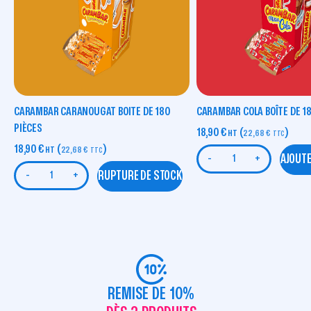
CARAMBAR CARANOUGAT BOITE DE 180
CARAMBAR COLA BOÎTE DE 18
PIÈCES
18,90
€
(
)
HT
22,68
€
TTC
18,90
€
(
)
HT
22,68
€
TTC
AJOUTE
-
+
RUPTURE DE STOCK
-
+
REMISE DE 10%