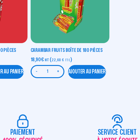
0 PIÈCES
CARAMBAR FRUITS BOÎTE DE 180 PIÈCES
18,90
€
(
)
HT
22,68
€
TTC
R AU PANIER
AJOUTER AU PANIER
-
+
PAIEMENT
SERVICE CLIENT