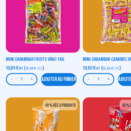
MINI CARAMBAR FRUITS VRAC 1 KG
MINI CARAMBAR CARAMEL VR
10,90
€
(
)
10,50
€
(
)
HT
13,08
€
HT
12,60
€
TTC
TTC
AJOUTER AU PANIER
AJOUTE
-
+
-
+
-10 % DÈS 3 PRODUITS
-10 % 