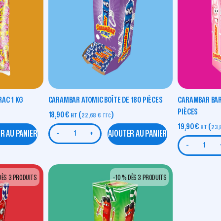
AC 1 KG
CARAMBAR ATOMIC BOÎTE DE 180 PIÈCES
CARAMBAR BARB
PIÈCES
18,90
€
(
)
HT
22,68
€
TTC
19,90
€
(
HT
23,
R AU PANIER
AJOUTER AU PANIER
-
+
-
DÈS 3 PRODUITS
-10 % DÈS 3 PRODUITS