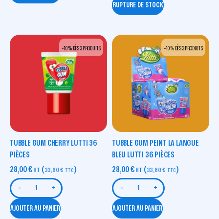
RUPTURE DE STOCK
-10 % DÈS 3 PRODUITS
-10 % DÈS 3 PRODUITS
TUBBLE GUM CHERRY LUTTI 36
TUBBLE GUM PEINT LA LANGUE
PIÈCES
BLEU LUTTI 36 PIÈCES
28,00
€
(
)
28,00
€
(
)
HT
33,60
€
HT
33,60
€
TTC
TTC
-
+
-
+
AJOUTER AU PANIER
AJOUTER AU PANIER