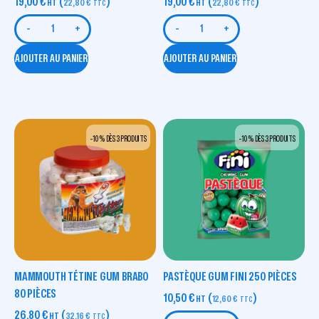
19,00
€
(
)
19,00
€
(
)
HT
22,80
€
HT
22,80
€
TTC
TTC
-
+
-
+
AJOUTER AU PANIER
AJOUTER AU PANIER
-10 % DÈS 3 PRODUITS
-10 % DÈS 3 PRODUITS
MAMMOUTH TÉTINE GUM BRABO
PASTÈQUE GUM FINI 250 PIÈCES
80 PIÈCES
10,50
€
(
)
HT
12,60
€
TTC
26,80
€
(
)
HT
32,16
€
TTC