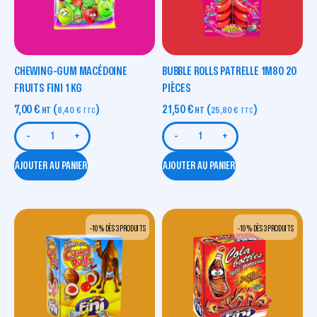
CHEWING-GUM MACÉDOINE
BUBBLE ROLLS PATRELLE 1M80 20
FRUITS FINI 1 KG
PIÈCES
7,00
€
(
)
21,50
€
(
)
HT
8,40
€
HT
25,80
€
TTC
TTC
-
+
-
+
AJOUTER AU PANIER
AJOUTER AU PANIER
-10 % DÈS 3 PRODUITS
-10 % DÈS 3 PRODUITS