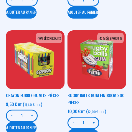
-
+
-
+
AJOUTER AU PANIER
AJOUTER AU PANIER
-10 % DÈS 3 PRODUITS
-10 % DÈS 3 PRODUITS
CRAYON BUBBLE GUM 12 PIÈCES
RUGBY BALLS GUM FINIBOOM 200
PIÈCES
9,50
€
(
)
HT
11,40
€
TTC
10,00
€
(
)
HT
12,00
€
TTC
-
+
-
+
AJOUTER AU PANIER