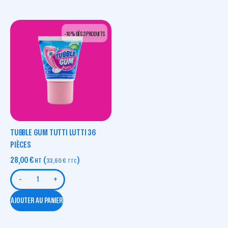
-10 % DÈS 3 PRODUITS
TUBBLE GUM TUTTI LUTTI 36
PIÈCES
28,00
€
(
)
HT
33,60
€
TTC
-
+
AJOUTER AU PANIER