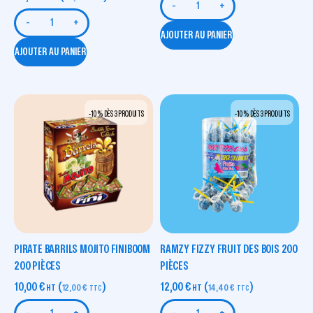
-
+
-
+
AJOUTER AU PANIER
AJOUTER AU PANIER
-10 % DÈS 3 PRODUITS
-10 % DÈS 3 PRODUITS
PIRATE BARRILS MOJITO FINIBOOM
RAMZY FIZZY FRUIT DES BOIS 200
200 PIÈCES
PIÈCES
10,00
€
(
)
12,00
€
(
)
HT
12,00
€
HT
14,40
€
TTC
TTC