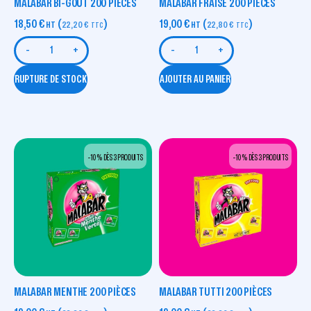
MALABAR BI-GOUT 200 PIÈCES
MALABAR FRAISE 200 PIÈCES
18,50
€
(
)
19,00
€
(
)
HT
22,20
€
HT
22,80
€
TTC
TTC
-
+
-
+
RUPTURE DE STOCK
AJOUTER AU PANIER
-10 % DÈS 3 PRODUITS
-10 % DÈS 3 PRODUITS
MALABAR MENTHE 200 PIÈCES
MALABAR TUTTI 200 PIÈCES