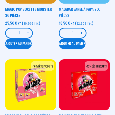
MAGIC POP SUCETTE MONSTER
MALABAR BARBE À PAPA 200
36 PIÈCES
PIÈCES
25,50
€
(
)
18,50
€
(
)
HT
30,60
€
HT
22,20
€
TTC
TTC
-
+
-
+
AJOUTER AU PANIER
AJOUTER AU PANIER
-10 % DÈS 3 PRODUITS
-10 % DÈS 3 PRODUITS