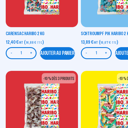
CARENSAC HARIBO 2 KG
SCHTROUMPF PIK HARIBO 2 
12,40
€
(
)
13,89
€
(
)
HT
14,88
€
HT
16,67
€
TTC
TTC
AJOUTER AU PANIER
AJOUTE
-
+
-
+
-10 % DÈS 3 PRODUITS
-10 % 