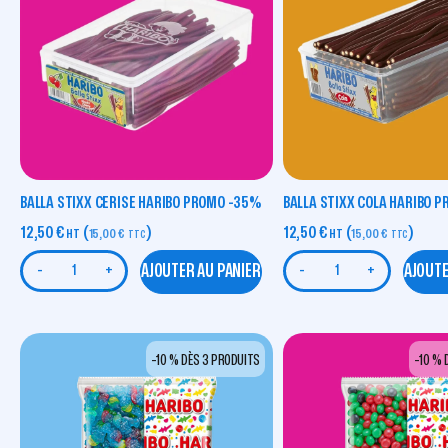
BALLA STIXX CERISE HARIBO PROMO -35%
BALLA STIXX COLA HARIBO 
12,50
€
(
)
12,50
€
(
)
HT
15,00
€
HT
15,00
€
TTC
TTC
AJOUTER AU PANIER
AJOUTE
-
+
-
+
-10 % DÈS 3 PRODUITS
-10 % 