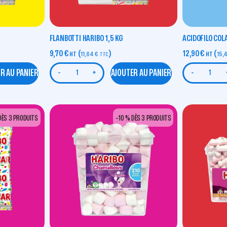
FLANBOTTI HARIBO 1,5 KG
ACIDOFILO COL
9,70
€
(
)
12,90
€
(
HT
11,64
€
HT
15,
TTC
R AU PANIER
AJOUTER AU PANIER
-
+
-
DÈS 3 PRODUITS
-10 % DÈS 3 PRODUITS