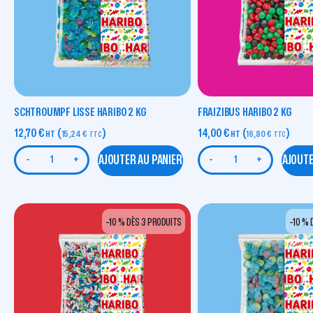
SCHTROUMPF LISSE HARIBO 2 KG
FRAIZIBUS HARIBO 2 KG
12,70
€
(
)
14,00
€
(
)
HT
15,24
€
HT
16,80
€
TTC
TTC
AJOUTER AU PANIER
AJOUTE
-
+
-
+
-10 % DÈS 3 PRODUITS
-10 % 