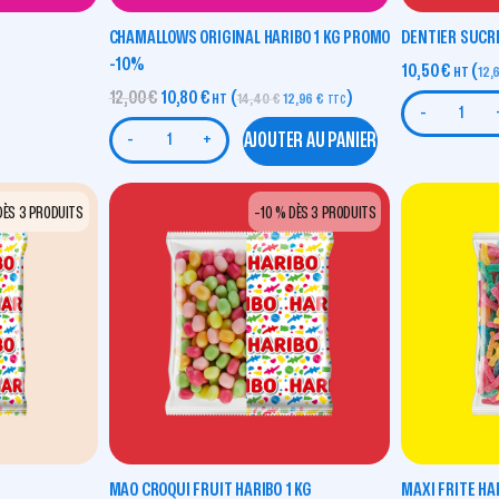
CHAMALLOWS ORIGINAL HARIBO 1 KG PROMO
DENTIER SUCR
-10%
10,50
€
(
HT
12,
12,00
€
10,80
€
(
)
HT
14,40
€
12,96
€
TTC
-
AJOUTER AU PANIER
-
+
DÈS 3 PRODUITS
-10 % DÈS 3 PRODUITS
MAO CROQUI FRUIT HARIBO 1 KG
MAXI FRITE HA