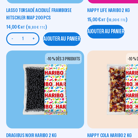
LASSO TORSADÉ ACIDULÉ FRAMBOISE
HAPPY LIFE HARIBO 2 KG
HITSCHLER MAP 200 PCS
15,00
€
(
)
HT
18,00
€
TTC
14,00
€
(
)
HT
16,80
€
TTC
AJOUTER AU PANIER
AJOUTER AU PANIER
-
+
-10 % DÈS 3 PRODUITS
-10 % 
DRAGIBUS NOIR HARIBO 2 KG
HAPPY COLA HARIBO 2 KG