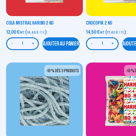
COLA MISTRAL HARIBO 2 KG
CROCOPIK 2 KG
12,00
€
(
)
14,50
€
(
)
HT
14,40
€
HT
17,40
€
TTC
TTC
AJOUTER AU PANIER
AJOUTE
-
+
-
+
-10 % DÈS 3 PRODUITS
-10 % 