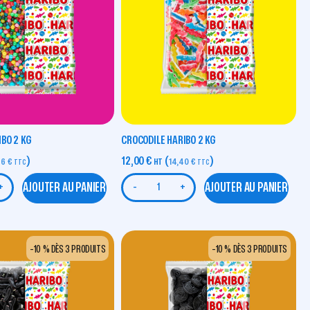
BO 2 KG
CROCODILE HARIBO 2 KG
)
12,00
€
(
)
56
€
HT
14,40
€
TTC
TTC
AJOUTER AU PANIER
AJOUTER AU PANIER
+
-
+
-10 % DÈS 3 PRODUITS
-10 % DÈS 3 PRODUITS