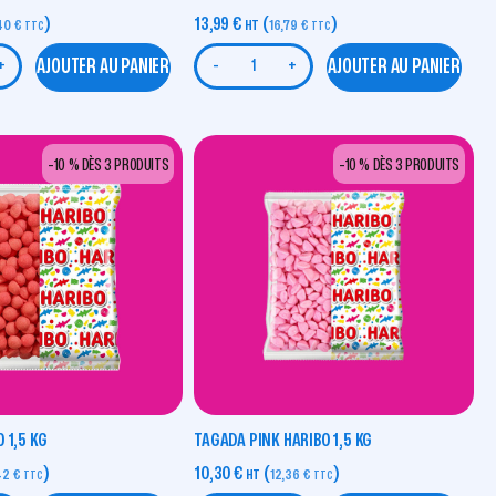
)
13,99
€
(
)
,40
€
HT
16,79
€
TTC
TTC
AJOUTER AU PANIER
AJOUTER AU PANIER
+
-
+
-10 % DÈS 3 PRODUITS
-10 % DÈS 3 PRODUITS
 1,5 KG
TAGADA PINK HARIBO 1,5 KG
)
10,30
€
(
)
42
€
HT
12,36
€
TTC
TTC