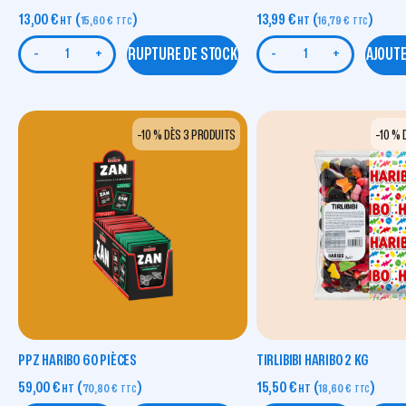
13,00
€
(
)
13,99
€
(
)
HT
15,60
€
HT
16,79
€
TTC
TTC
RUPTURE DE STOCK
AJOUTE
-
+
-
+
-10 % DÈS 3 PRODUITS
-10 % 
PPZ HARIBO 60 PIÈCES
TIRLIBIBI HARIBO 2 KG
59,00
€
(
)
15,50
€
(
)
HT
70,80
€
HT
18,60
€
TTC
TTC