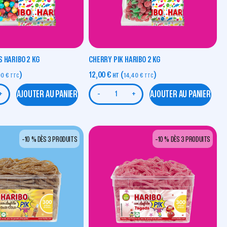
 HARIBO 2 KG
CHERRY PIK HARIBO 2 KG
)
12,00
€
(
)
00
€
HT
14,40
€
TTC
TTC
AJOUTER AU PANIER
AJOUTER AU PANIER
+
-
+
-10 % DÈS 3 PRODUITS
-10 % DÈS 3 PRODUITS