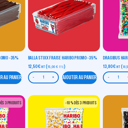
PROMO -35%
BALLA STIXX FRAISE HARIBO PROMO -35%
DRAGIBUS HARI
12,50
€
(
)
13,80
€
(
HT
15,00
€
HT
16,
TTC
R AU PANIER
AJOUTER AU PANIER
-
+
-
DÈS 3 PRODUITS
-10 % DÈS 3 PRODUITS