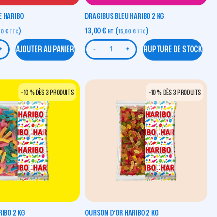
E HARIBO
DRAGIBUS BLEU HARIBO 2 KG
)
13,00
€
(
)
60
€
HT
15,60
€
TTC
TTC
AJOUTER AU PANIER
RUPTURE DE STOCK
+
-
+
-10 % DÈS 3 PRODUITS
-10 % DÈS 3 PRODUITS
RIBO 2 KG
OURSON D’OR HARIBO 2 KG