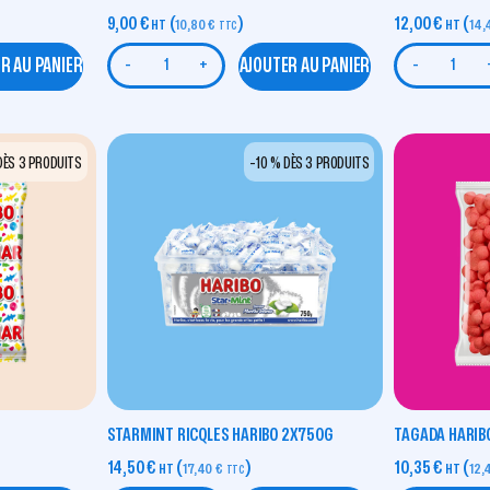
9,00
€
(
)
12,00
€
(
HT
10,80
€
HT
14
TTC
R AU PANIER
AJOUTER AU PANIER
-
+
-
DÈS 3 PRODUITS
-10 % DÈS 3 PRODUITS
STARMINT RICQLES HARIBO 2X750G
TAGADA HARIBO
14,50
€
(
)
10,35
€
(
HT
17,40
€
HT
12,
TTC