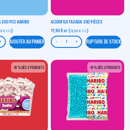
A 300 PCS HARIBO
ACIDOFILO TAGADA 300 PIÈCES
)
11,50
€
(
)
48
€
HT
13,80
€
TTC
TTC
AJOUTER AU PANIER
RUPTURE DE STOCK
+
-
+
-10 % DÈS 3 PRODUITS
-10 % DÈS 3 PRODUITS