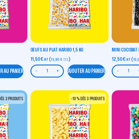
OEUFS AU PLAT HARIBO 1,5 KG
MINI COCOBAT 
11,50
€
(
)
12,50
€
(
HT
13,80
€
HT
15,
TTC
R AU PANIER
AJOUTER AU PANIER
-
+
-
DÈS 3 PRODUITS
-10 % DÈS 3 PRODUITS