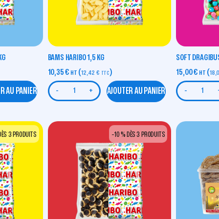
KG
BAMS HARIBO 1,5 KG
SOFT DRAGIBUS
10,35
€
(
)
15,00
€
(
HT
12,42
€
HT
18,
TTC
R AU PANIER
AJOUTER AU PANIER
-
+
-
DÈS 3 PRODUITS
-10 % DÈS 3 PRODUITS