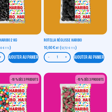
HARIBO 2 KG
ROTELLA RÉGLISSE HARIBO
)
10,60
€
(
)
00
€
HT
12,72
€
TTC
TTC
AJOUTER AU PANIER
AJOUTER AU PANIER
+
-
+
-10 % DÈS 3 PRODUITS
-10 % DÈS 3 PRODUITS