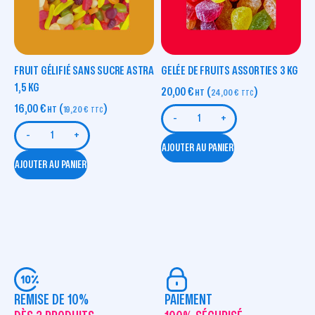
FRUIT GÉLIFIÉ SANS SUCRE ASTRA
GELÉE DE FRUITS ASSORTIES 3 KG
1,5 KG
20,00
€
(
)
HT
24,00
€
TTC
16,00
€
(
)
HT
19,20
€
TTC
-
+
-
+
AJOUTER AU PANIER
AJOUTER AU PANIER
REMISE DE 10%
PAIEMENT