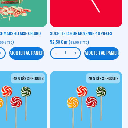
SE MARSEILLAISE CHLORO
SUCETTE COEUR MOYENNE 40 PIÈCES
)
52,50
€
(
)
,00
€
HT
63,00
€
TTC
TTC
AJOUTER AU PANIER
AJOUTER AU PANIER
+
-
+
-10 % DÈS 3 PRODUITS
-10 % DÈS 3 PRODUITS