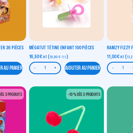
ER 36 PIÈCES
MÉGATUT TÉTINE ENFANT 100 PIÈCES
RAMZY FIZZY F
16,50
€
(
)
11,00
€
(
HT
19,80
€
HT
13,
TTC
R AU PANIER
AJOUTER AU PANIER
-
+
-
DÈS 3 PRODUITS
-10 % DÈS 3 PRODUITS