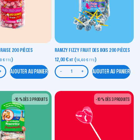
RAISE 200 PIÈCES
RAMZY FIZZY FRUIT DES BOIS 200 PIÈCES
)
12,00
€
(
)
20
€
HT
14,40
€
TTC
TTC
AJOUTER AU PANIER
AJOUTER AU PANIER
+
-
+
-10 % DÈS 3 PRODUITS
-10 % DÈS 3 PRODUITS