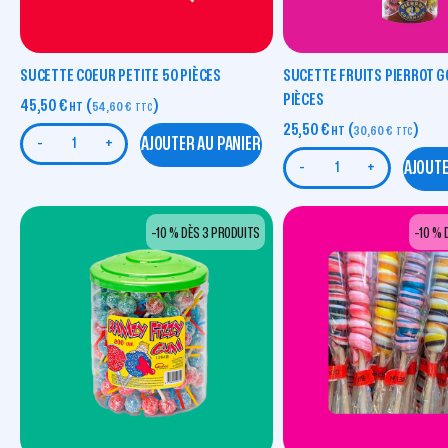
SUCETTE COEUR PETITE 50 PIÈCES
SUCETTE FRUITS PIERROT 
PIÈCES
45,50
€
(
)
HT
54,60
€
TTC
25,50
€
(
)
HT
30,60
€
TTC
AJOUTER AU PANIER
-
+
AJOUTE
-
+
-10 % DÈS 3 PRODUITS
-10 % 