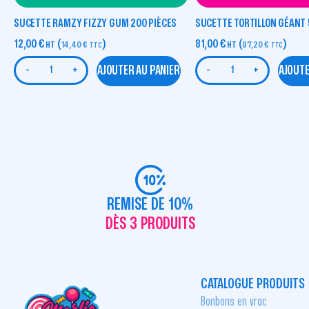
SUCETTE RAMZY FIZZY GUM 200 PIÈCES
SUCETTE TORTILLON GÉANT 
12,00
€
(
)
81,00
€
(
)
HT
14,40
€
HT
97,20
€
TTC
TTC
AJOUTER AU PANIER
AJOUTE
-
+
-
+
REMISE DE 10%
DÈS 3 PRODUITS
CATALOGUE PRODUITS
Bonbons en vrac