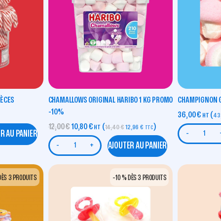
IÈCES
CHAMALLOWS ORIGINAL HARIBO 1 KG PROMO
CHAMPIGNON G
-10%
36,00
€
(
HT
43
12,00
€
10,80
€
(
)
HT
14,40
€
12,96
€
TTC
R AU PANIER
-
AJOUTER AU PANIER
-
+
DÈS 3 PRODUITS
-10 % DÈS 3 PRODUITS