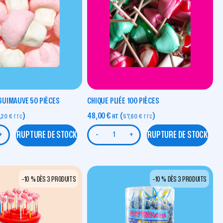
UIMAUVE 50 PIÈCES
CHIQUE PLIÉE 100 PIÈCES
)
48,00
€
(
)
,20
€
HT
57,60
€
TTC
TTC
RUPTURE DE STOCK
RUPTURE DE STOCK
+
-
+
-10 % DÈS 3 PRODUITS
-10 % DÈS 3 PRODUITS