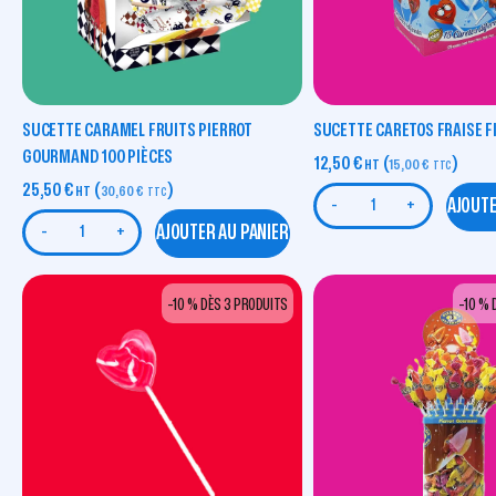
SUCETTE CARAMEL FRUITS PIERROT
SUCETTE CARETOS FRAISE FI
GOURMAND 100 PIÈCES
12,50
€
(
)
HT
15,00
€
TTC
25,50
€
(
)
HT
30,60
€
TTC
AJOUTE
-
+
AJOUTER AU PANIER
-
+
-10 % DÈS 3 PRODUITS
-10 % 