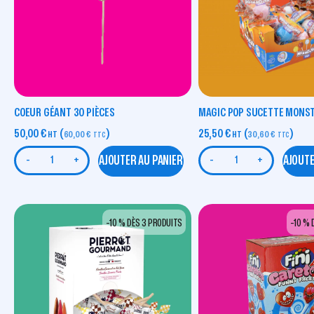
COEUR GÉANT 30 PIÈCES
MAGIC POP SUCETTE MONST
50,00
€
(
)
25,50
€
(
)
HT
60,00
€
HT
30,60
€
TTC
TTC
AJOUTER AU PANIER
AJOUTE
-
+
-
+
-10 % DÈS 3 PRODUITS
-10 % 