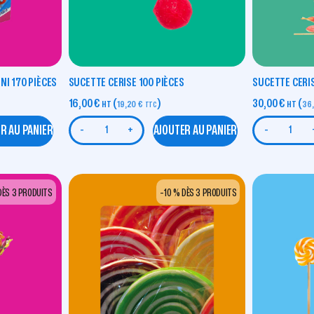
NI 170 PIÈCES
SUCETTE CERISE 100 PIÈCES
SUCETTE CERI
16,00
€
(
)
30,00
€
(
HT
19,20
€
HT
36
TTC
R AU PANIER
AJOUTER AU PANIER
-
+
-
DÈS 3 PRODUITS
-10 % DÈS 3 PRODUITS