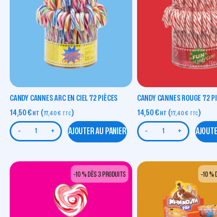
CANDY CANNES ARC EN CIEL 72 PIÈCES
CANDY CANNES ROUGE 72 P
14,50
€
(
)
14,50
€
(
)
HT
17,40
€
HT
17,40
€
TTC
TTC
AJOUTER AU PANIER
AJOUTE
-
+
-
+
-10 % DÈS 3 PRODUITS
-10 % 