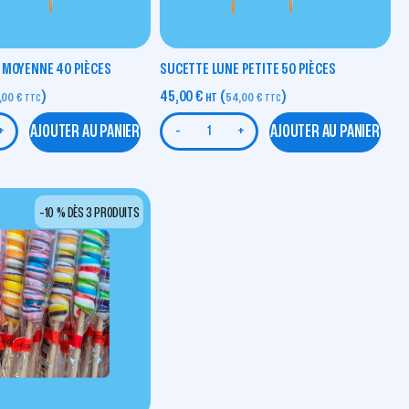
 MOYENNE 40 PIÈCES
SUCETTE LUNE PETITE 50 PIÈCES
)
45,00
€
(
)
,00
€
HT
54,00
€
TTC
TTC
AJOUTER AU PANIER
AJOUTER AU PANIER
+
-
+
-10 % DÈS 3 PRODUITS