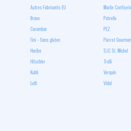
Autres Fabricants EU
Marlie Confiseri
Bravo
Patrelle
Carambar
PEZ
Fini - Sans gluten
Pierrot Gourma
Haribo
S.I.C St. Michel
Hitschler
Trolli
Kubli
Verquin
Lutti
Vidal