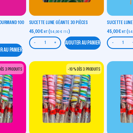
GOURMAND 100
SUCETTE LUNE GÉANTE 30 PIÈCES
SUCETTE LUNE
45,00
€
(
)
45,00
€
(
HT
54,00
€
HT
54
TTC
AJOUTER AU PANIER
-
+
-
R AU PANIER
DÈS 3 PRODUITS
-10 % DÈS 3 PRODUITS