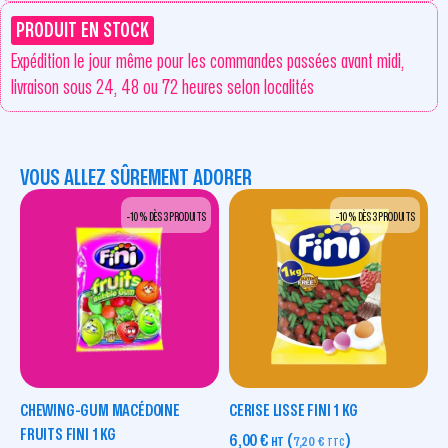
PRODUIT EN STOCK
Expédition le jour même pour les commandes passées avant midi,
livraison sous 24, 48 ou 72 heures selon localités
VOUS ALLEZ SÛREMENT ADORER
-10 % DÈS 3 PRODUITS
-10 % DÈS 3 PRODUITS
CHEWING-GUM MACÉDOINE
CERISE LISSE FINI 1 KG
FRUITS FINI 1 KG
6,00
€
(
)
HT
7,20
€
TTC