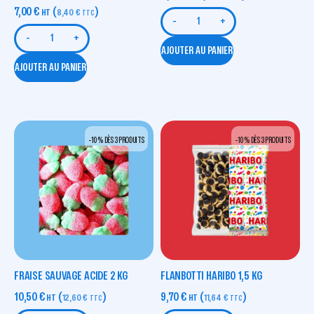
7,00
€
(
)
HT
8,40
€
TTC
-
+
-
+
AJOUTER AU PANIER
AJOUTER AU PANIER
-10 % DÈS 3 PRODUITS
-10 % DÈS 3 PRODUITS
FRAISE SAUVAGE ACIDE 2 KG
FLANBOTTI HARIBO 1,5 KG
10,50
€
(
)
9,70
€
(
)
HT
12,60
€
HT
11,64
€
TTC
TTC