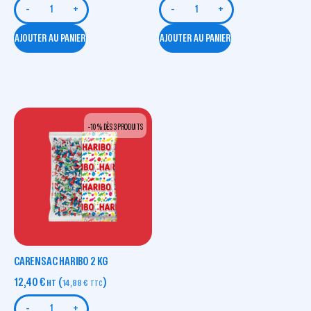
-
+
-
+
AJOUTER AU PANIER
AJOUTER AU PANIER
-10 % DÈS 3 PRODUITS
CARENSAC HARIBO 2 KG
12,40
€
(
)
HT
14,88
€
TTC
-
+