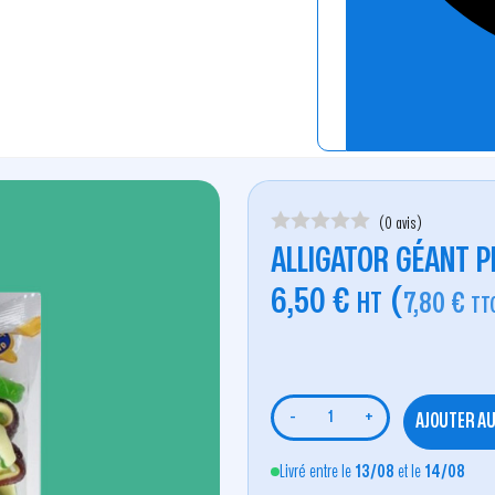
(0 avis)
ALLIGATOR GÉANT 
6,50
€
(
HT
7,80
€
TT
-
+
AJOUTER AU
Livré entre le
13/08
et le
14/08