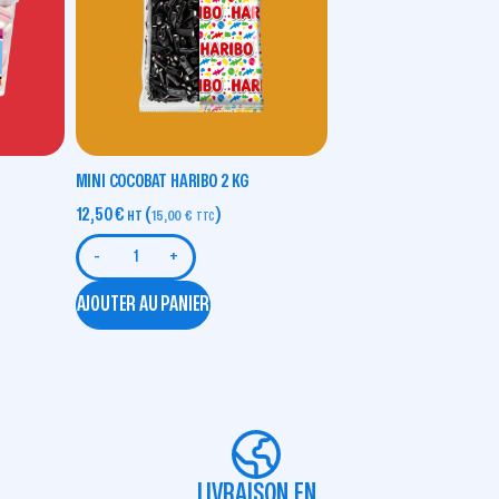
MINI COCOBAT HARIBO 2 KG
12,50
€
(
)
HT
15,00
€
TTC
-
+
AJOUTER AU PANIER
LIVRAISON EN