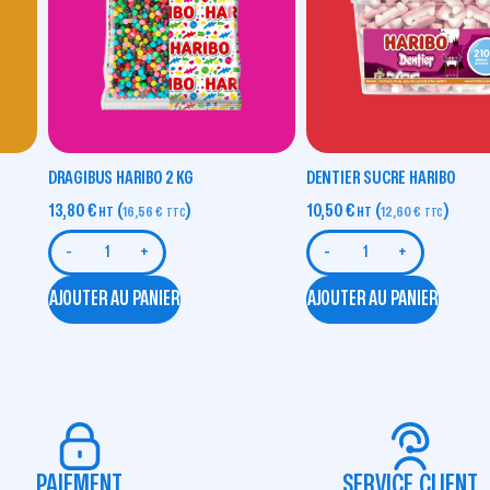
DRAGIBUS HARIBO 2 KG
DENTIER SUCRE HARIBO
13,80
€
(
)
10,50
€
(
)
HT
16,56
€
HT
12,60
€
TTC
TTC
-
+
-
+
AJOUTER AU PANIER
AJOUTER AU PANIER
PAIEMENT
SERVICE CLIENT