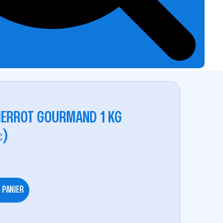
PIERROT GOURMAND 1 KG
)
C
 PANIER