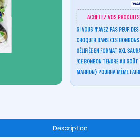
ACHETEZ VOS PRODUITS 
SI VOUS N’AVEZ PAS PEUR DE
CROQUER DANS CES BONBONS A
GÉLIFIÉE EN FORMAT XXL SAU
!CE BONBON TENDRE AU GOÛT
MARRON) POURRA MÊME FAIRE 
Description