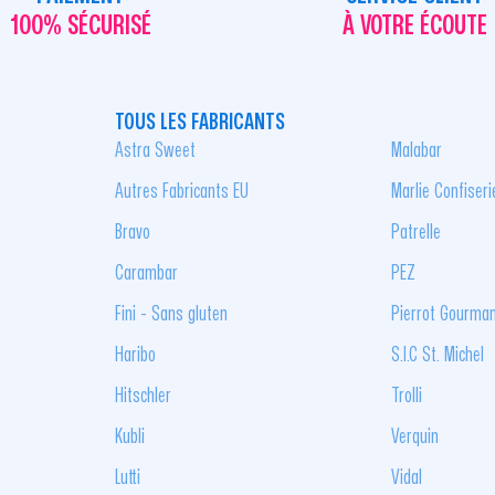
100% SÉCURISÉ
À VOTRE ÉCOUTE
TOUS LES FABRICANTS
Astra Sweet
Malabar
Autres Fabricants EU
Marlie Confiseri
Bravo
Patrelle
Carambar
PEZ
Fini - Sans gluten
Pierrot Gourma
Haribo
S.I.C St. Michel
Hitschler
Trolli
Kubli
Verquin
Lutti
Vidal