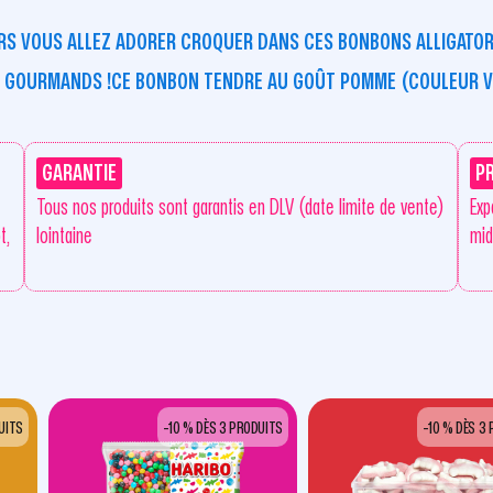
RS VOUS ALLEZ ADORER CROQUER DANS CES BONBONS ALLIGATORS 
ES GOURMANDS !CE BONBON TENDRE AU GOÛT POMME (COULEUR 
GARANTIE
P
Tous nos produits sont garantis en DLV (date limite de vente)
Exp
t,
lointaine
mid
UITS
-10 % DÈS 3 PRODUITS
-10 % DÈS 3