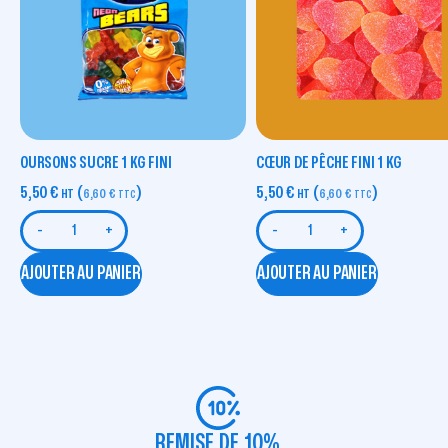
OURSONS SUCRE 1 KG FINI
CŒUR DE PÊCHE FINI 1 KG
5,50
€
(
)
5,50
€
(
)
HT
6,60
€
HT
6,60
€
TTC
TTC
-
+
-
+
AJOUTER AU PANIER
AJOUTER AU PANIER
REMISE DE 10%