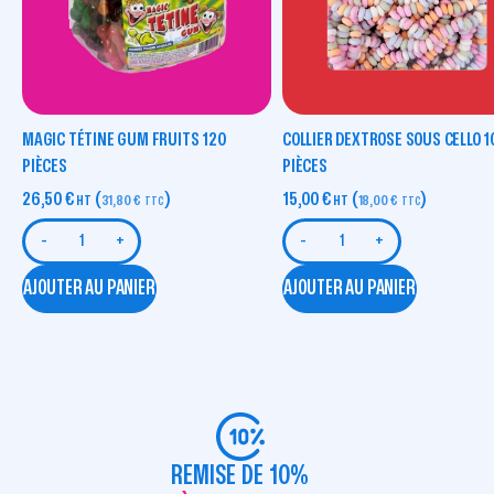
MAGIC TÉTINE GUM FRUITS 120
COLLIER DEXTROSE SOUS CELLO 1
PIÈCES
PIÈCES
26,50
€
(
)
15,00
€
(
)
HT
31,80
€
HT
18,00
€
TTC
TTC
-
+
-
+
AJOUTER AU PANIER
AJOUTER AU PANIER
REMISE DE 10%