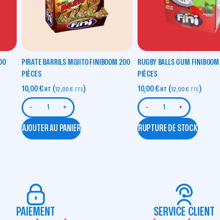
00
PIRATE BARRILS MOJITO FINIBOOM 200
RUGBY BALLS GUM FINIBOOM
PIÈCES
PIÈCES
10,00
€
(
)
10,00
€
(
)
HT
12,00
€
HT
12,00
€
TTC
TTC
-
+
-
+
AJOUTER AU PANIER
RUPTURE DE STOCK
PAIEMENT
SERVICE CLIENT