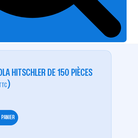
LA HITSCHLER DE 150 PIÈCES
)
TTC
 PANIER