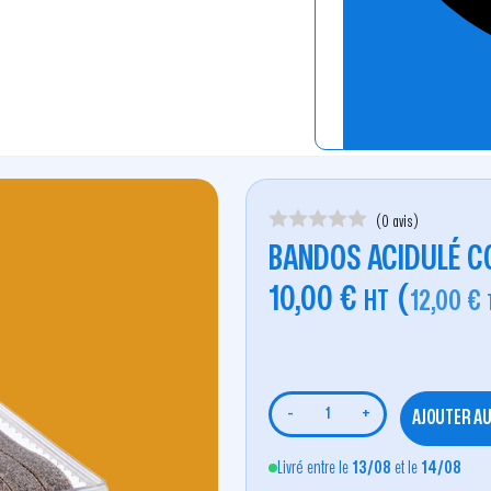
(0 avis)
BANDOS ACIDULÉ CO
10,00
€
(
HT
12,00
€
-
+
AJOUTER AU
Livré entre le
13/08
et le
14/08