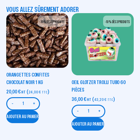
VOUS ALLEZ SÛREMENT ADORER
-10 % DÈS 3 PRODUITS
-10 % DÈS 3 PRODUITS
ORANGETTES CONFITES
OEIL GLOTZER TROLLI TUBO 60
CHOCOLAT NOIR 1 KG
PIÈCES
20,00
€
(
)
HT
24,00
€
TTC
36,00
€
(
)
HT
43,20
€
TTC
-
+
-
+
AJOUTER AU PANIER
AJOUTER AU PANIER