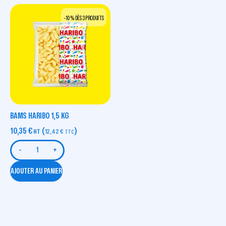
-10 % DÈS 3 PRODUITS
BAMS HARIBO 1,5 KG
10,35
€
(
)
HT
12,42
€
TTC
-
+
AJOUTER AU PANIER