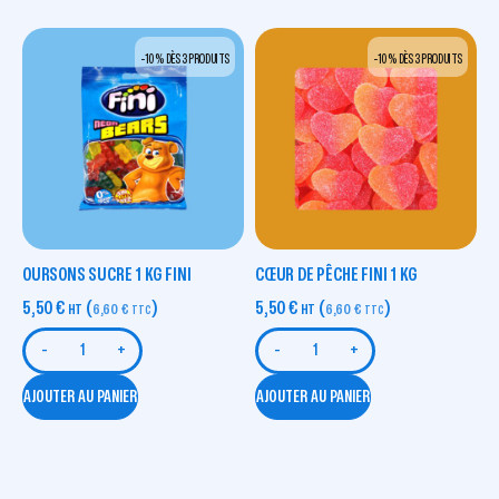
-10 % DÈS 3 PRODUITS
-10 % DÈS 3 PRODUITS
OURSONS SUCRE 1 KG FINI
CŒUR DE PÊCHE FINI 1 KG
5,50
€
(
)
5,50
€
(
)
HT
6,60
€
HT
6,60
€
TTC
TTC
-
+
-
+
AJOUTER AU PANIER
AJOUTER AU PANIER