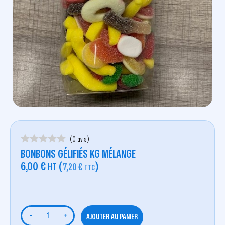
(0 avis)
BONBONS GÉLIFIÉS KG MÉLANGE
6,00
€
(
)
HT
7,20
€
TTC
-
+
AJOUTER AU PANIER