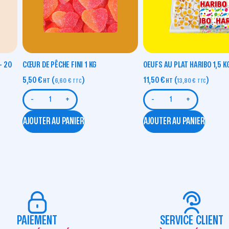
– 20
CŒUR DE PÊCHE FINI 1 KG
OEUFS AU PLAT HARIBO 1,5 K
5,50
€
(
)
11,50
€
(
)
HT
6,60
€
HT
13,80
€
TTC
TTC
-
+
-
+
AJOUTER AU PANIER
AJOUTER AU PANIER
PAIEMENT
SERVICE CLIENT