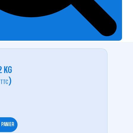
2 KG
)
TTC
 PANIER