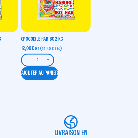
G
CROCODILE HARIBO 2 KG
12,00
€
(
)
HT
14,40
€
TTC
-
+
AJOUTER AU PANIER
LIVRAISON EN