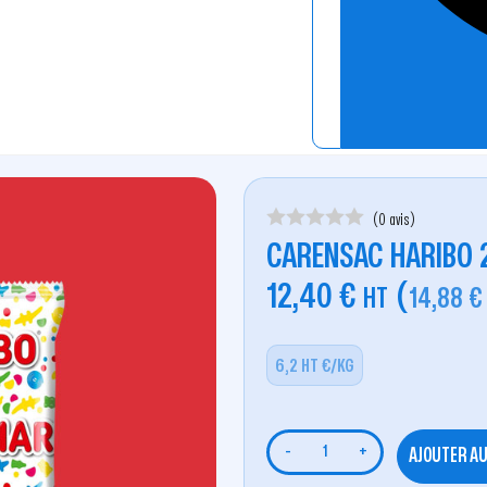
(0 avis)
CARENSAC HARIBO 
12,40
€
(
HT
14,88
€
6,2 HT €/KG
-
+
AJOUTER AU