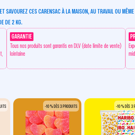
ET SAVOUREZ CES CARENSAC À LA MAISON, AU TRAVAIL OU MÊM
 DE 2 KG.
GARANTIE
P
Tous nos produits sont garantis en DLV (date limite de vente)
Exp
t,
lointaine
mid
UITS
-10 % DÈS 3 PRODUITS
-10 % DÈS 3