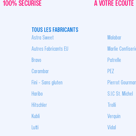
100% SÉCURISÉ
À VOTRE ÉCOUTE
TOUS LES FABRICANTS
Astra Sweet
Malabar
Autres Fabricants EU
Marlie Confiseri
Bravo
Patrelle
Carambar
PEZ
Fini - Sans gluten
Pierrot Gourma
Haribo
S.I.C St. Michel
Hitschler
Trolli
Kubli
Verquin
Lutti
Vidal