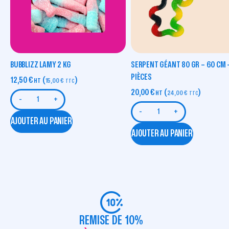
BUBBLIZZ LAMY 2 KG
SERPENT GÉANT 80 GR – 60 CM 
PIÈCES
12,50
€
(
)
HT
15,00
€
TTC
20,00
€
(
)
HT
24,00
€
TTC
-
+
-
+
AJOUTER AU PANIER
AJOUTER AU PANIER
REMISE DE 10%