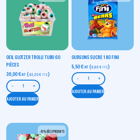
OEIL GLOTZER TROLLI TUBO 60
OURSONS SUCRE 1 KG FINI
PIÈCES
5,50
€
(
)
HT
6,60
€
TTC
36,00
€
(
)
HT
43,20
€
TTC
-
+
-
+
AJOUTER AU PANIER
AJOUTER AU PANIER
-10 % DÈS 3 PRODUITS