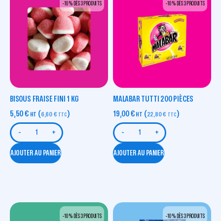
-10 % DÈS 3 PRODUITS
-10 % DÈS 3 PRODUITS
BISOUS FRAISE FINI 1 KG
MALABAR TUTTI 200 PIÈCES
5,50
€
(
)
19,00
€
(
)
HT
6,60
€
HT
22,80
€
TTC
TTC
-
+
-
+
AJOUTER AU PANIER
AJOUTER AU PANIER
-10 % DÈS 3 PRODUITS
-10 % DÈS 3 PRODUITS