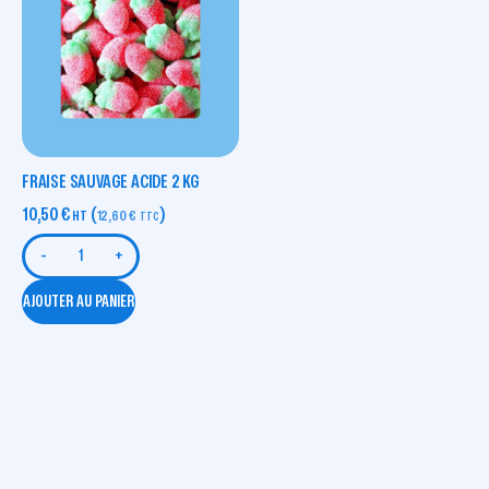
FRAISE SAUVAGE ACIDE 2 KG
10,50
€
(
)
HT
12,60
€
TTC
-
+
AJOUTER AU PANIER