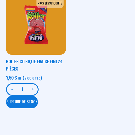
-10 % DÈS 3 PRODUITS
ROLLER CITRIQUE FRAISE FINI 24
PIÈCES
7,50
€
(
)
HT
9,00
€
TTC
-
+
RUPTURE DE STOCK