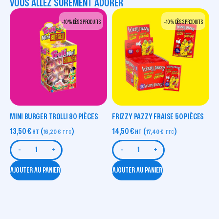
VOUS ALLEZ SÛREMENT ADORER
-10 % DÈS 3 PRODUITS
-10 % DÈS 3 PRODUITS
MINI BURGER TROLLI 80 PIÈCES
FRIZZY PAZZY FRAISE 50 PIÈCES
13,50
€
(
)
14,50
€
(
)
HT
16,20
€
HT
17,40
€
TTC
TTC
-
+
-
+
AJOUTER AU PANIER
AJOUTER AU PANIER