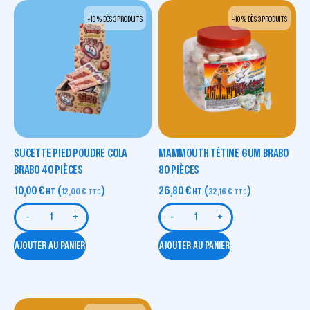
-10 % DÈS 3 PRODUITS
-10 % DÈS 3 PRODUITS
SUCETTE PIED POUDRE COLA
MAMMOUTH TÉTINE GUM BRABO
BRABO 40 PIÈCES
80 PIÈCES
10,00
€
(
)
26,80
€
(
)
HT
12,00
€
HT
32,16
€
TTC
TTC
-
+
-
+
AJOUTER AU PANIER
AJOUTER AU PANIER