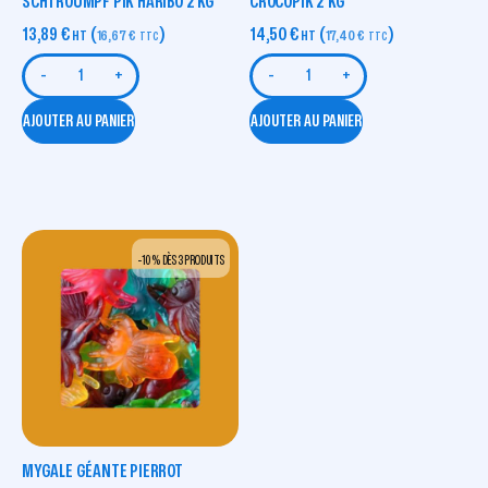
SCHTROUMPF PIK HARIBO 2 KG
CROCOPIK 2 KG
13,89
€
(
)
14,50
€
(
)
HT
16,67
€
HT
17,40
€
TTC
TTC
-
+
-
+
AJOUTER AU PANIER
AJOUTER AU PANIER
-10 % DÈS 3 PRODUITS
MYGALE GÉANTE PIERROT