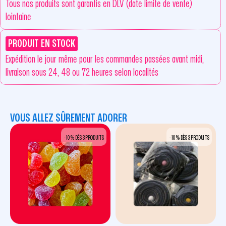
Tous nos produits sont garantis en DLV (date limite de vente)
lointaine
PRODUIT EN STOCK
Expédition le jour même pour les commandes passées avant midi,
livraison sous 24, 48 ou 72 heures selon localités
VOUS ALLEZ SÛREMENT ADORER
-10 % DÈS 3 PRODUITS
-10 % DÈS 3 PRODUITS