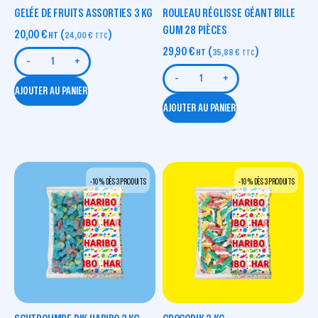
GELÉE DE FRUITS ASSORTIES 3 KG
ROULEAU RÉGLISSE GÉANT BILLE
GUM 28 PIÈCES
20,00
€
(
)
HT
24,00
€
TTC
29,90
€
(
)
HT
35,88
€
TTC
-
+
-
+
AJOUTER AU PANIER
AJOUTER AU PANIER
-10 % DÈS 3 PRODUITS
-10 % DÈS 3 PRODUITS