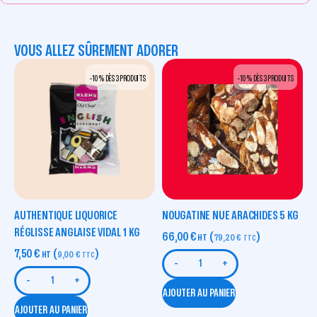
VOUS ALLEZ SÛREMENT ADORER
-10 % DÈS 3 PRODUITS
-10 % DÈS 3 PRODUITS
AUTHENTIQUE LIQUORICE
NOUGATINE NUE ARACHIDES 5 KG
RÉGLISSE ANGLAISE VIDAL 1 KG
66,00
€
(
)
HT
79,20
€
TTC
7,50
€
(
)
HT
9,00
€
TTC
-
+
-
+
AJOUTER AU PANIER
AJOUTER AU PANIER