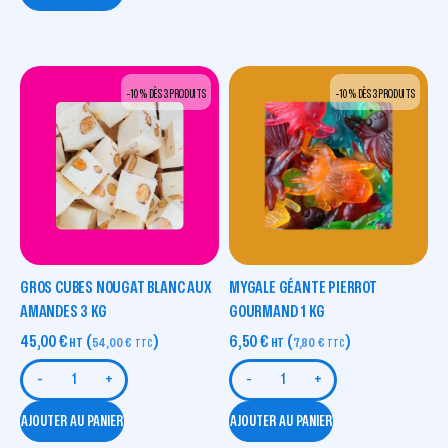
-10 % DÈS 3 PRODUITS
-10 % DÈS 3 PRODUITS
GROS CUBES NOUGAT BLANC AUX
MYGALE GÉANTE PIERROT
AMANDES 3 KG
GOURMAND 1 KG
45,00
€
(
)
6,50
€
(
)
HT
54,00
€
HT
7,80
€
TTC
TTC
-
+
-
+
AJOUTER AU PANIER
AJOUTER AU PANIER