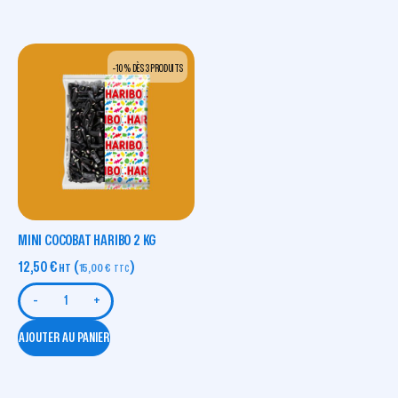
-10 % DÈS 3 PRODUITS
MINI COCOBAT HARIBO 2 KG
12,50
€
(
)
HT
15,00
€
TTC
-
+
AJOUTER AU PANIER