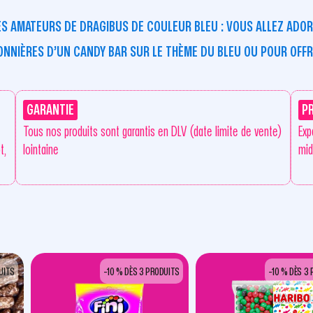
LES AMATEURS DE
DRAGIBUS DE COULEUR BLEU
: VOUS ALLEZ ADO
ONNIÈRES D’UN
CANDY BAR
SUR LE THÈME DU BLEU OU POUR OFF
GARANTIE
P
Tous nos produits sont garantis en DLV (date limite de vente)
Exp
t,
lointaine
mid
UITS
-10 % DÈS 3 PRODUITS
-10 % DÈS 3