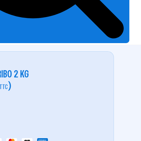
IBO 2 KG
)
TTC