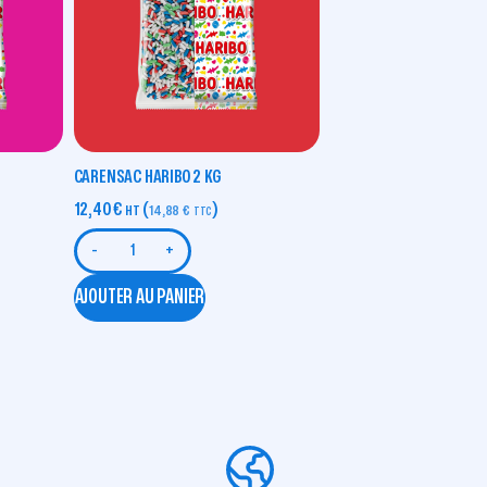
CARENSAC HARIBO 2 KG
12,40
€
(
)
HT
14,88
€
TTC
-
+
AJOUTER AU PANIER