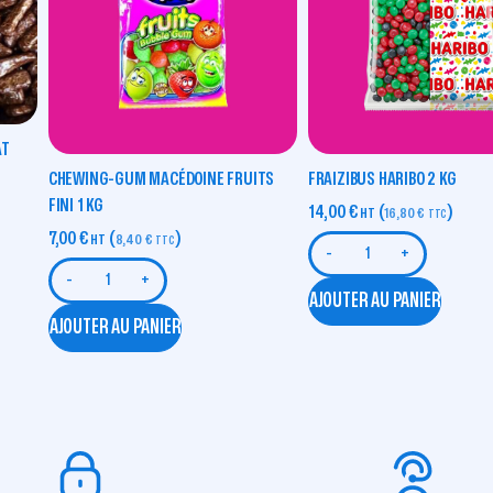
AT
CHEWING-GUM MACÉDOINE FRUITS
FRAIZIBUS HARIBO 2 KG
FINI 1 KG
14,00
€
(
)
HT
16,80
€
TTC
7,00
€
(
)
HT
8,40
€
TTC
-
+
-
+
AJOUTER AU PANIER
AJOUTER AU PANIER