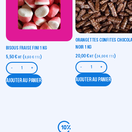
ORANGETTES CONFITES CHOCOL
NOIR 1 KG
BISOUS FRAISE FINI 1 KG
20,00
€
(
)
5,50
€
(
)
HT
24,00
€
TTC
HT
6,60
€
TTC
-
+
-
+
AJOUTER AU PANIER
AJOUTER AU PANIER