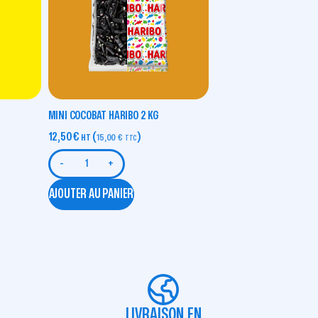
MINI COCOBAT HARIBO 2 KG
12,50
€
(
)
HT
15,00
€
TTC
-
+
AJOUTER AU PANIER
LIVRAISON EN