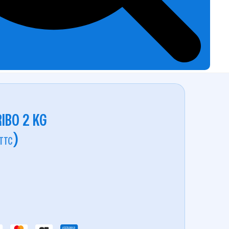
IBO 2 KG
)
TTC