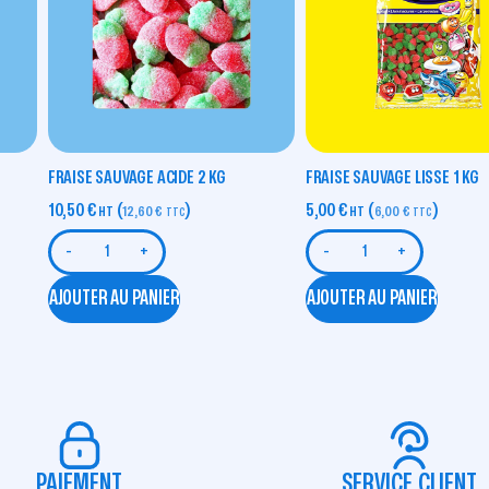
FRAISE SAUVAGE ACIDE 2 KG
FRAISE SAUVAGE LISSE 1 KG
10,50
€
(
)
5,00
€
(
)
HT
12,60
€
HT
6,00
€
TTC
TTC
-
+
-
+
AJOUTER AU PANIER
AJOUTER AU PANIER
PAIEMENT
SERVICE CLIENT