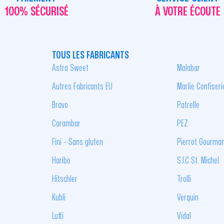
100% SÉCURISÉ
À VOTRE ÉCOUTE
TOUS LES FABRICANTS
Astra Sweet
Malabar
Autres Fabricants EU
Marlie Confiseri
Bravo
Patrelle
Carambar
PEZ
Fini - Sans gluten
Pierrot Gourma
Haribo
S.I.C St. Michel
Hitschler
Trolli
Kubli
Verquin
Lutti
Vidal