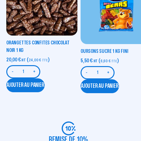
ORANGETTES CONFITES CHOCOLAT
NOIR 1 KG
OURSONS SUCRE 1 KG FINI
20,00
€
(
)
5,50
€
(
)
HT
24,00
€
TTC
HT
6,60
€
TTC
-
+
-
+
AJOUTER AU PANIER
AJOUTER AU PANIER
REMISE DE 10%