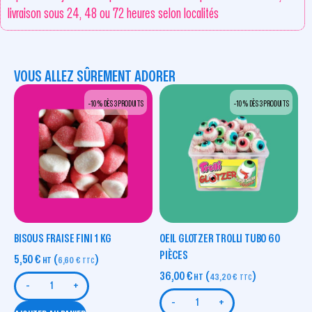
livraison sous 24, 48 ou 72 heures selon localités
VOUS ALLEZ SÛREMENT ADORER
-10 % DÈS 3 PRODUITS
-10 % DÈS 3 PRODUITS
BISOUS FRAISE FINI 1 KG
OEIL GLOTZER TROLLI TUBO 60
PIÈCES
5,50
€
(
)
HT
6,60
€
TTC
36,00
€
(
)
HT
43,20
€
TTC
-
+
-
+