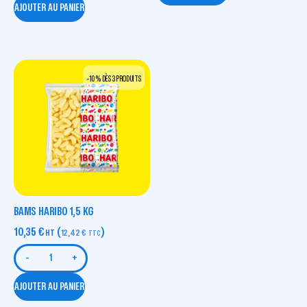
AJOUTER AU PANIER
-10 % DÈS 3 PRODUITS
BAMS HARIBO 1,5 KG
10,35
€
(
)
HT
12,42
€
TTC
-
+
AJOUTER AU PANIER