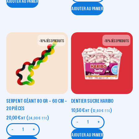
AJOUTER AU PANIER
AJOUTER AU PANIER
-10 % DÈS 3 PRODUITS
-10 % DÈS 3 PRODUITS
SERPENT GÉANT 80 GR – 60 CM –
DENTIER SUCRE HARIBO
20 PIÈCES
10,50
€
(
)
HT
12,60
€
TTC
20,00
€
(
)
HT
24,00
€
TTC
-
+
-
+
AJOUTER AU PANIER