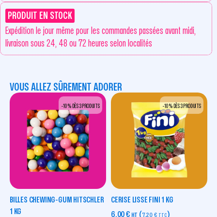
PRODUIT EN STOCK
Expédition le jour même pour les commandes passées avant midi,
livraison sous 24, 48 ou 72 heures selon localités
VOUS ALLEZ SÛREMENT ADORER
-10 % DÈS 3 PRODUITS
-10 % DÈS 3 PRODUITS
BILLES CHEWING-GUM HITSCHLER
CERISE LISSE FINI 1 KG
1 KG
6,00
€
(
)
HT
7,20
€
TTC