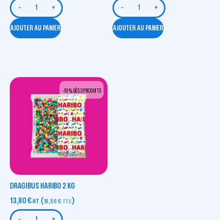
-
+
-
+
AJOUTER AU PANIER
AJOUTER AU PANIER
-10 % DÈS 3 PRODUITS
DRAGIBUS HARIBO 2 KG
13,80
€
(
)
HT
16,56
€
TTC
-
+