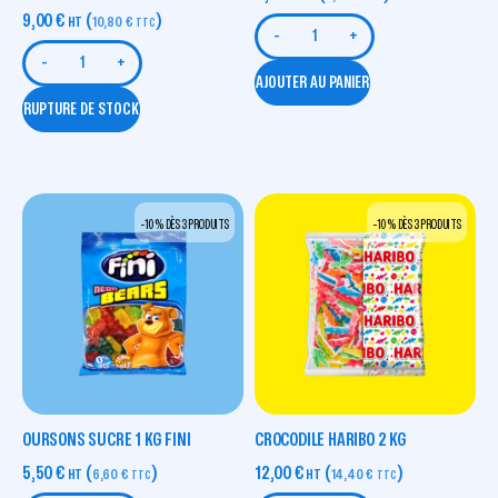
9,00
€
(
)
HT
10,80
€
TTC
-
+
-
+
AJOUTER AU PANIER
RUPTURE DE STOCK
-10 % DÈS 3 PRODUITS
-10 % DÈS 3 PRODUITS
OURSONS SUCRE 1 KG FINI
CROCODILE HARIBO 2 KG
5,50
€
(
)
12,00
€
(
)
HT
6,60
€
HT
14,40
€
TTC
TTC