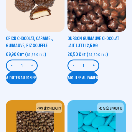
CRICK CHOCOLAT, CARAMEL,
OURSON GUIMAUVE CHOCOLAT
GUIMAUVE, RIZ SOUFFLÉ
LAIT LUTTI 2,5 KG
69,90
€
(
)
20,50
€
(
)
HT
83,88
€
HT
24,60
€
TTC
TTC
-
+
-
+
AJOUTER AU PANIER
AJOUTER AU PANIER
-10 % DÈS 3 PRODUITS
-10 % DÈS 3 PRODUITS