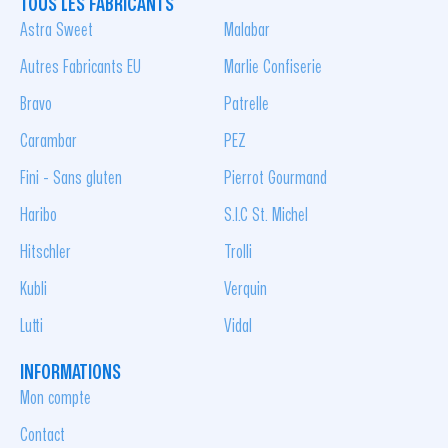
TOUS LES FABRICANTS
Astra Sweet
Malabar
Autres Fabricants EU
Marlie Confiserie
Bravo
Patrelle
Carambar
PEZ
Fini - Sans gluten
Pierrot Gourmand
Haribo
S.I.C St. Michel
Hitschler
Trolli
Kubli
Verquin
Lutti
Vidal
INFORMATIONS
Mon compte
Contact