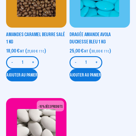
AMANDES CARAMEL BEURRE SALÉ
DRAGÉE AMANDE AVOLA
1 KG
DUCHESSE BLEU 1 KG
18,00
€
(
)
25,00
€
(
)
HT
21,60
€
HT
30,00
€
TTC
TTC
-
+
-
+
AJOUTER AU PANIER
AJOUTER AU PANIER
-10 % DÈS 3 PRODUITS