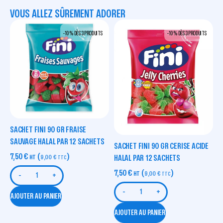
VOUS ALLEZ SÛREMENT ADORER
-10 % DÈS 3 PRODUITS
-10 % DÈS 3 PRODUITS
SACHET FINI 90 GR FRAISE
SAUVAGE HALAL PAR 12 SACHETS
SACHET FINI 90 GR CERISE ACIDE
7,50
€
(
)
HT
9,00
€
HALAL PAR 12 SACHETS
TTC
7,50
€
(
)
HT
9,00
€
TTC
-
+
-
+
AJOUTER AU PANIER
AJOUTER AU PANIER