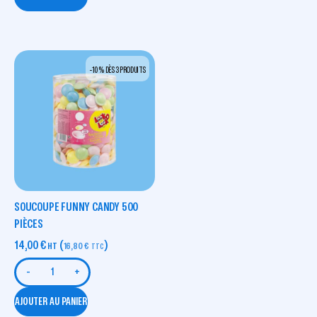
-10 % DÈS 3 PRODUITS
SOUCOUPE FUNNY CANDY 500
PIÈCES
14,00
€
(
)
HT
16,80
€
TTC
-
+
AJOUTER AU PANIER