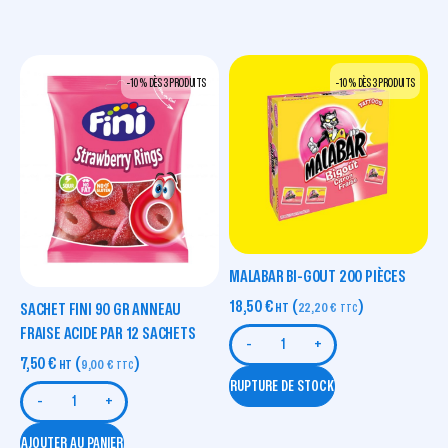
-10 % DÈS 3 PRODUITS
-10 % DÈS 3 PRODUITS
MALABAR BI-GOUT 200 PIÈCES
18,50
€
(
)
HT
22,20
€
SACHET FINI 90 GR ANNEAU
TTC
FRAISE ACIDE PAR 12 SACHETS
-
+
7,50
€
(
)
HT
9,00
€
TTC
RUPTURE DE STOCK
-
+
AJOUTER AU PANIER