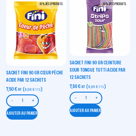
-10 % DÈS 3 PRODUITS
-10 % DÈS 3 PRODUITS
SACHET FINI 90 GR CEINTURE
SOUR TONGUE TUTTI ACIDE PAR
SACHET FINI 90 GR CŒUR PÈCHE
12 SACHETS
ACIDE PAR 12 SACHETS
7,50
€
(
)
HT
9,00
€
TTC
7,50
€
(
)
HT
9,00
€
TTC
-
+
-
+
AJOUTER AU PANIER
AJOUTER AU PANIER