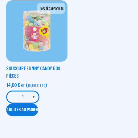
-10 % DÈS 3 PRODUITS
SOUCOUPE FUNNY CANDY 500
PIÈCES
14,00
€
(
)
HT
16,80
€
TTC
-
+
AJOUTER AU PANIER