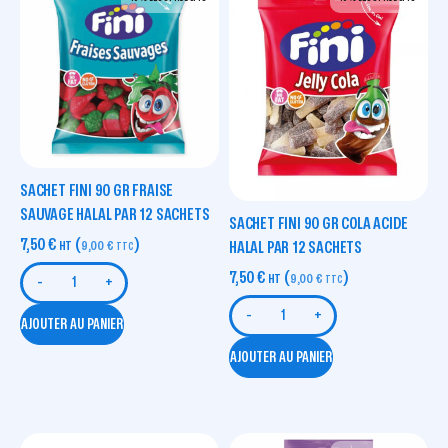
SACHET FINI 90 GR FRAISE
SAUVAGE HALAL PAR 12 SACHETS
SACHET FINI 90 GR COLA ACIDE
7,50
€
(
)
HT
9,00
€
HALAL PAR 12 SACHETS
TTC
7,50
€
(
)
HT
9,00
€
TTC
-
+
-
+
AJOUTER AU PANIER
AJOUTER AU PANIER