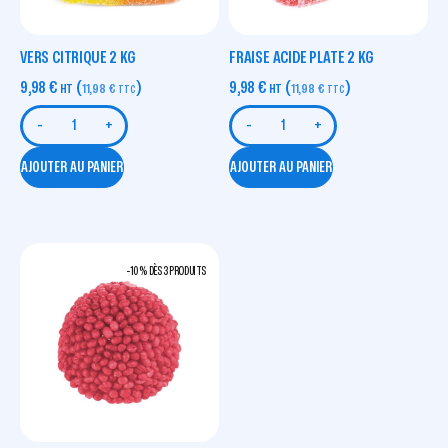
VERS CITRIQUE 2 KG
FRAISE ACIDE PLATE 2 KG
9,98
€
(
)
9,98
€
(
)
HT
11,98
€
HT
11,98
€
TTC
TTC
-
+
-
+
AJOUTER AU PANIER
AJOUTER AU PANIER
-10 % DÈS 3 PRODUITS