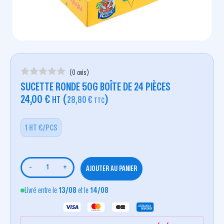
(0 avis)
SUCETTE RONDE 50G BOÎTE DE 24 PIÈCES
24,00
€
(
)
HT
28,80
€
TTC
1 HT €/PCS
-
+
AJOUTER AU PANIER
Livré entre le
13/08
et le
14/08