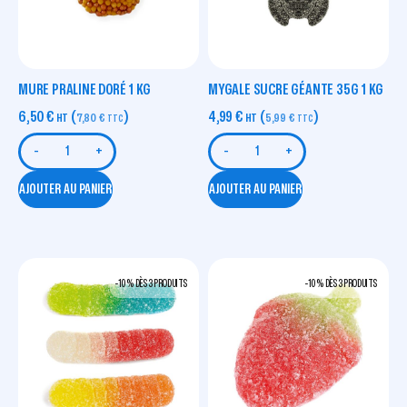
MURE PRALINE DORÉ 1 KG
MYGALE SUCRE GÉANTE 35G 1 KG
6,50
€
(
)
4,99
€
(
)
HT
7,80
€
HT
5,99
€
TTC
TTC
-
+
-
+
AJOUTER AU PANIER
AJOUTER AU PANIER
-10 % DÈS 3 PRODUITS
-10 % DÈS 3 PRODUITS