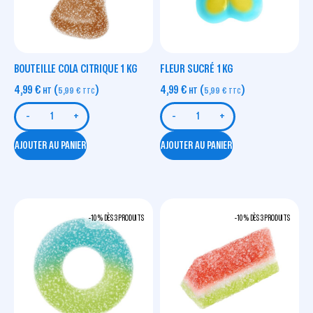
BOUTEILLE COLA CITRIQUE 1 KG
FLEUR SUCRÉ 1 KG
4,99
€
(
)
4,99
€
(
)
HT
5,99
€
HT
5,99
€
TTC
TTC
-
+
-
+
AJOUTER AU PANIER
AJOUTER AU PANIER
-10 % DÈS 3 PRODUITS
-10 % DÈS 3 PRODUITS