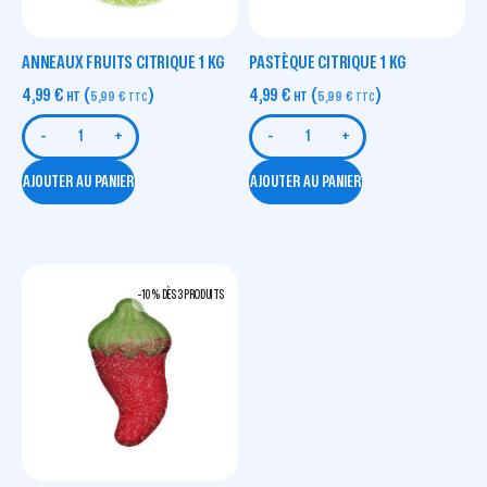
ANNEAUX FRUITS CITRIQUE 1 KG
PASTÈQUE CITRIQUE 1 KG
4,99
€
(
)
4,99
€
(
)
HT
5,99
€
HT
5,99
€
TTC
TTC
-
+
-
+
AJOUTER AU PANIER
AJOUTER AU PANIER
-10 % DÈS 3 PRODUITS