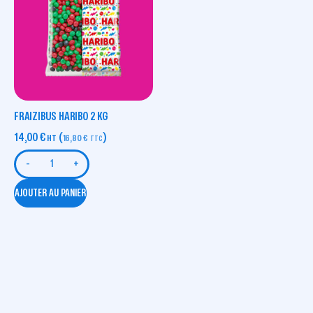
FRAIZIBUS HARIBO 2 KG
14,00
€
(
)
HT
16,80
€
TTC
-
+
AJOUTER AU PANIER