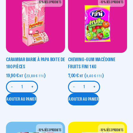
-10 % DÈS 3 PRODUITS
-10 % DÈS 3 PRODUITS
CARAMBAR BARBE À PAPA BOITE DE
CHEWING-GUM MACÉDOINE
180 PIÈCES
FRUITS FINI 1 KG
19,90
€
(
)
7,00
€
(
)
HT
23,88
€
HT
8,40
€
TTC
TTC
-
+
-
+
AJOUTER AU PANIER
AJOUTER AU PANIER
-10 % DÈS 3 PRODUITS
-10 % DÈS 3 PRODUITS