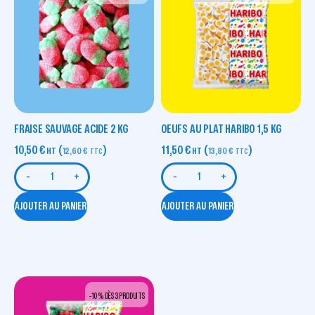
FRAISE SAUVAGE ACIDE 2 KG
OEUFS AU PLAT HARIBO 1,5 KG
10,50
€
(
)
11,50
€
(
)
HT
12,60
€
HT
13,80
€
TTC
TTC
-
+
-
+
AJOUTER AU PANIER
AJOUTER AU PANIER
-10 % DÈS 3 PRODUITS