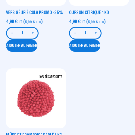
VERS GÉLIFIÉ COLA PROMO -35%
OURSON CITRIQUE 1 KG
4,99
€
(
)
4,99
€
(
)
HT
5,99
€
HT
5,99
€
TTC
TTC
-
+
-
+
AJOUTER AU PANIER
AJOUTER AU PANIER
-10 % DÈS 3 PRODUITS