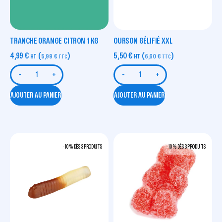
TRANCHE ORANGE CITRON 1 KG
OURSON GÉLIFIÉ XXL
4,99
€
(
)
5,50
€
(
)
HT
5,99
€
HT
6,60
€
TTC
TTC
-
+
-
+
AJOUTER AU PANIER
AJOUTER AU PANIER
-10 % DÈS 3 PRODUITS
-10 % DÈS 3 PRODUITS