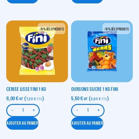
-10 % DÈS 3 PRODUITS
-10 % DÈS 3 PRODUITS
CERISE LISSE FINI 1 KG
OURSONS SUCRE 1 KG FINI
6,00
€
(
)
5,50
€
(
)
HT
7,20
€
HT
6,60
€
TTC
TTC
-
+
-
+
AJOUTER AU PANIER
AJOUTER AU PANIER