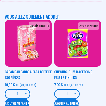
VOUS ALLEZ SÛREMENT ADORER
-10 % DÈS 3 PRODUITS
-10 % DÈS 3 PRODUITS
CARAMBAR BARBE À PAPA BOITE DE
CHEWING-GUM MACÉDOINE
180 PIÈCES
FRUITS FINI 1 KG
19,90
€
(
)
7,00
€
(
)
HT
23,88
€
HT
8,40
€
TTC
TTC
-
+
-
+
AJOUTER AU PANIER
AJOUTER AU PANIER