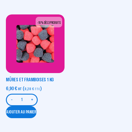
-10 % DÈS 3 PRODUITS
MÛRES ET FRAMBOISES 1 KG
6,90
€
(
)
HT
8,28
€
TTC
-
+
AJOUTER AU PANIER