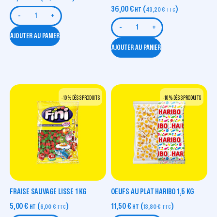
36,00
€
(
)
HT
43,20
€
TTC
-
+
-
+
AJOUTER AU PANIER
AJOUTER AU PANIER
-10 % DÈS 3 PRODUITS
-10 % DÈS 3 PRODUITS
FRAISE SAUVAGE LISSE 1 KG
OEUFS AU PLAT HARIBO 1,5 KG
5,00
€
(
)
11,50
€
(
)
HT
6,00
€
HT
13,80
€
TTC
TTC