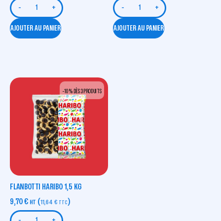
-
+
-
+
AJOUTER AU PANIER
AJOUTER AU PANIER
-10 % DÈS 3 PRODUITS
FLANBOTTI HARIBO 1,5 KG
9,70
€
(
)
HT
11,64
€
TTC
-
+