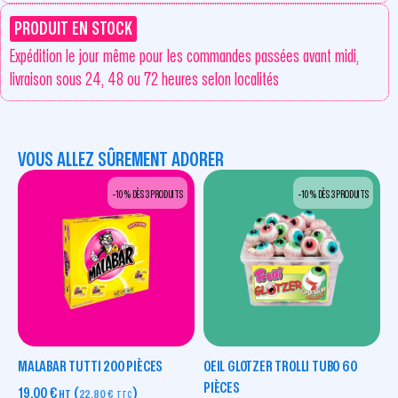
PRODUIT EN STOCK
Expédition le jour même pour les commandes passées avant midi,
livraison sous 24, 48 ou 72 heures selon localités
VOUS ALLEZ SÛREMENT ADORER
-10 % DÈS 3 PRODUITS
-10 % DÈS 3 PRODUITS
MALABAR TUTTI 200 PIÈCES
OEIL GLOTZER TROLLI TUBO 60
PIÈCES
19,00
€
(
)
HT
22,80
€
TTC