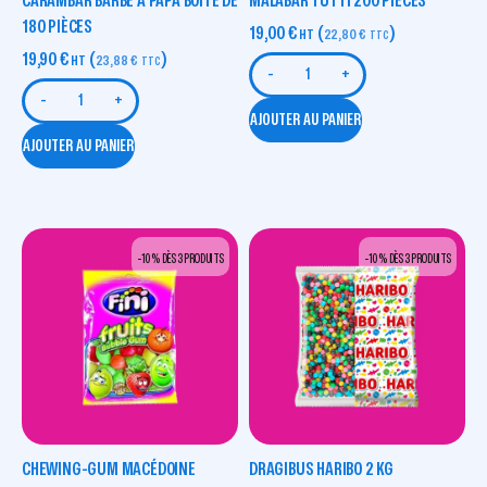
CARAMBAR BARBE À PAPA BOITE DE
MALABAR TUTTI 200 PIÈCES
180 PIÈCES
19,00
€
(
)
HT
22,80
€
TTC
19,90
€
(
)
HT
23,88
€
TTC
-
+
-
+
AJOUTER AU PANIER
AJOUTER AU PANIER
-10 % DÈS 3 PRODUITS
-10 % DÈS 3 PRODUITS
CHEWING-GUM MACÉDOINE
DRAGIBUS HARIBO 2 KG