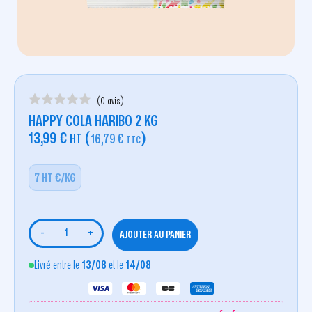
(0 avis)
HAPPY COLA HARIBO 2 KG
13,99
€
(
)
HT
16,79
€
TTC
7 HT €/KG
-
+
AJOUTER AU PANIER
Livré entre le
13/08
et le
14/08