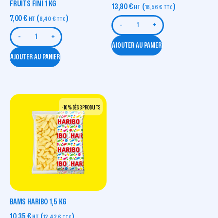
FRUITS FINI 1 KG
13,80
€
(
)
HT
16,56
€
TTC
7,00
€
(
)
HT
8,40
€
TTC
-
+
-
+
AJOUTER AU PANIER
AJOUTER AU PANIER
-10 % DÈS 3 PRODUITS
BAMS HARIBO 1,5 KG
10,35
€
(
)
HT
12,42
€
TTC