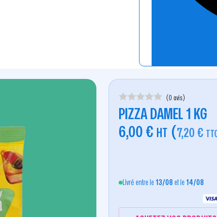
(0 avis)
PIZZA DAMEL 1 KG
6,00
€
(
HT
7,20
€
TT
Livré entre le
13/08
et le
14/08