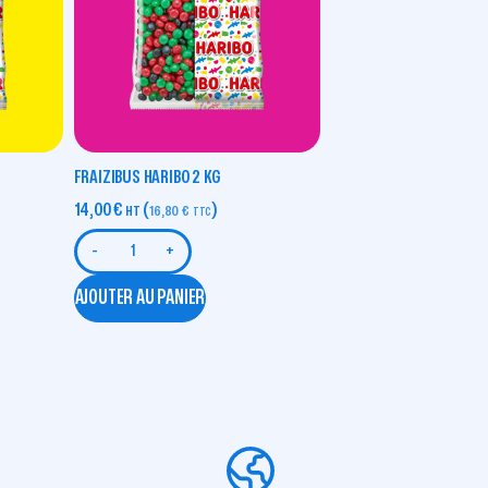
FRAIZIBUS HARIBO 2 KG
14,00
€
(
)
HT
16,80
€
TTC
-
+
AJOUTER AU PANIER