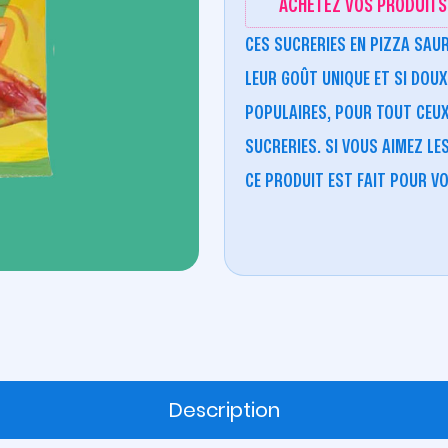
ACHETEZ VOS PRODUITS 
CES SUCRERIES EN PIZZA SAU
LEUR GOÛT UNIQUE ET SI DOUX
POPULAIRES, POUR TOUT CEUX
SUCRERIES. SI VOUS AIMEZ LE
CE PRODUIT EST FAIT POUR VO
Description