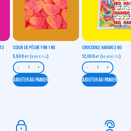
TS
CŒUR DE PÊCHE FINI 1 KG
CROCODILE HARIBO 2 KG
5,50
€
(
)
12,00
€
(
)
HT
6,60
€
HT
14,40
€
TTC
TTC
-
+
-
+
AJOUTER AU PANIER
AJOUTER AU PANIER