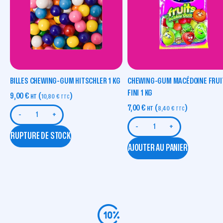
BILLES CHEWING-GUM HITSCHLER 1 KG
CHEWING-GUM MACÉDOINE FRUI
FINI 1 KG
9,00
€
(
)
HT
10,80
€
TTC
7,00
€
(
)
HT
8,40
€
TTC
-
+
-
+
RUPTURE DE STOCK
AJOUTER AU PANIER