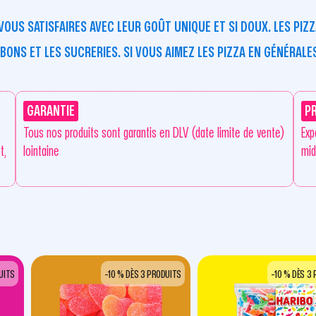
VOUS SATISFAIRES AVEC LEUR GOÛT UNIQUE ET SI DOUX. LES PIZ
ONS ET LES SUCRERIES. SI VOUS AIMEZ LES PIZZA EN GÉNÉRALES
GARANTIE
P
Tous nos produits sont garantis en DLV (date limite de vente)
Exp
t,
lointaine
mid
UITS
-10 % DÈS 3 PRODUITS
-10 % DÈS 3